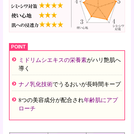
ミドリムシエキスの栄養素
がハリ艶肌へ
導く
ナノ乳化技術
で
うるおいが長時間キープ
8つの美容成分が配合され
年齢肌にアプ
ローチ