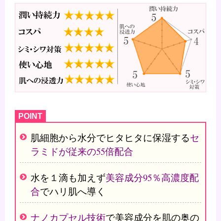
肌細胞から水分でヒタヒタに保湿する
セ
ラミドが従来の55倍配合
水を１滴も加えず
美容成分95％高濃度配
合
でハリ肌へ導く
ナノカプセル技術
で美容成分を
肌の奥の