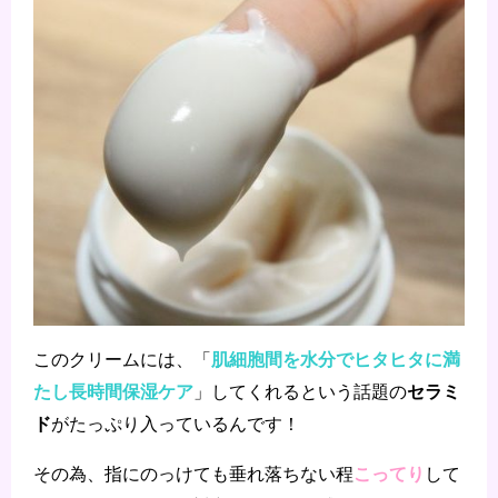
肌細胞間を水分でヒタヒタに満
このクリームには、「
たし長時間保湿ケア
セラミ
」してくれるという話題の
ド
がたっぷり入っているんです！
こってり
その為、指にのっけても垂れ落ちない程
して